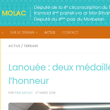
SUR LE TERRAIN
ACTUS
CONTACT
ACTUS
/
TERRAIN
Lanouée : deux médaillé
l’honneur
PAR
PAUL MOLAC
·
27 MARS 2018