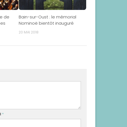
pe de
Bain-sur-Oust : le mémorial
les
Nominoë bientôt inauguré
20 MAI 2018
l
*