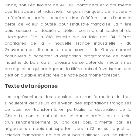
Chine, soit l’équivalent de 40 000 containers et alors même
que les scieurs et industriels français manquent de matière ».
La fédération professionnelle estime à 800 millions d’euros la
perte de valeur ajoutée pour l’industrie française. La filière
bois accuse le deuxième déficit commercial sectoriel de
l’Hexagone. Elle a été inscrite sur la liste des 34 filières
prioritaires de la « nouvelle France industrielle » du
Gouvernement. Il souhaite donc savoir si le Gouvernement
continuera à accepter la disparition programmée de notre
industrie du bois, ou s’il choisira de se doter de mécanismes
de régulation qui protègeront la filière bois et favoriseront une
gestion durable et éclairée de notre patrimoine forestier.
Texte de la réponse
Les représentants des industries de transformation du bois
s’inquiètent depuis un an environ des exportations françaises
de bois non transformé, en particulier à destination de la
Chine. Le constat qui est dressé par la profession est celui
d’un renchérissement du prix des bois, alimenté par les
négociants en bois qui exportent vers la Chine, sur lequel les
scieries françaises ne peuvent pas s’aligner. Les industriels