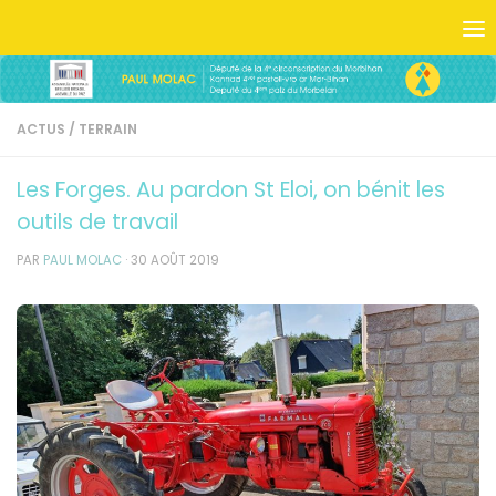
Skip to content
ACTUS
/
TERRAIN
Les Forges. Au pardon St Eloi, on bénit les
outils de travail
PAR
PAUL MOLAC
·
30 AOÛT 2019