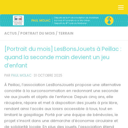
Skip to content
ACTUS
/
PORTRAIT DU MOIS
/
TERRAIN
[Portrait du mois] LesBonsJouets à Peillac :
quand la seconde main devient un jeu
d’enfant
PAR
PAUL MOLAC
·
31 OCTOBRE 2025
À Peillac, l’association LesBonsJouets propose une alternative
concrète à la surconsommation en redonnant une seconde
vie aux jouets et objets de l’enfance. Depuis cinq ans, elle
récupère, répare et met à disposition des jouets à prix libre,
rendant ainsi l’accès aux loisirs accessible à tous, tout en
limitant le gaspillage. Porté par une équipe de bénévoles, le
projet s’inscrit dans une démarche d’économie circulaire et
de solidarité locale. En plus des jouets, l’association étend