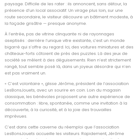
paysage. Difficile de les rater : ils annoncent, sans détour, la
présence d’un local associatif. Un virage plus loin, sur une
route secondaire, le visiteur découvre un bâtiment modeste, à
la façade grisâtre — presque anonyme.
À l’entrée, pas de vitrine clinquante ni de rayonnages
aseptisés : derrière l’unique vitre existante, c’est un monde
bigarré qui s’offre au regard. Ici, des voitures miniatures et des
châteaux-forts côtoient de près des puzzles. Là des jeux de
société se mêlent à des déguisements. Rien n’est strictement
rangé, tout semble posé là, dans un joyeux désordre qui n’en
est pas vraiment un.
« C’est volontaire », glisse Jérôme, président de l’association
LesBonsJouets, avec un sourire en coin. Loin du magasin
classique, les bénévoles proposent une autre expérience de
consommation : libre, spontanée, comme une invitation à la
découverte, à la curiosité, et à la joie des trouvailles
imprévues.
C’est dans cette caverne du réemploi que l’association
LesBonsJouets accueille les visiteurs. Rapidement, Jérôme