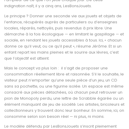
indignation naît, il y a cinq ans, LesBonsJouets.
Le principe ? Donner une seconde vie aux jouets et objets de
l’enfance, récupérés auprès de particuliers ou d’enseignes
locales, réparés, nettoyés, puis revendus à prix libre. Une
démarche à la fois écologique — en limitant le gaspillage — et
sociale, en rendant les jouets accessibles à tous. Ici, « chacun
donne ce qu’il veut, ou ce qu’il peut », résume Jérôme. Et si un
enfant repart les mains pleines et le sourire aux lèvres, c’est
que l’objectif est atteint.
Mais le concept va plus loin : il s’agit de proposer une
consommation réellement libre et raisonnée. S’il le souhaite, le
visiteur peut n’emporter qu’une seule pièce d’un jeu, un CD
sans sa pochette, ou une figurine isolée. Un espace est même
consacré aux pièces détachées, où chacun peut retrouver un
pion de Monopoly perdu, une lettre de Scrabble égarée ou un
élément manquant de jeu de société. Les artistes, bricoleurs et
collectionneurs y trouvent donc leur bonheur. En somme, ici, on
consomme selon son besoin réel — ni plus, ni moins.
Le modèle défendu par LesBonsJouets s’inscrit pleinement