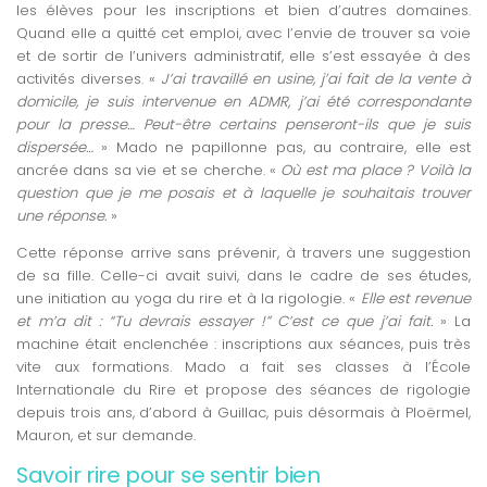
les élèves pour les inscriptions et bien d’autres domaines.
Quand elle a quitté cet emploi, avec l’envie de trouver sa voie
et de sortir de l’univers administratif, elle s’est essayée à des
activités diverses. «
J’ai travaillé en usine, j’ai fait de la vente à
domicile, je suis intervenue en ADMR, j’ai été correspondante
pour la presse… Peut-être certains penseront-ils que je suis
dispersée…
» Mado ne papillonne pas, au contraire, elle est
ancrée dans sa vie et se cherche. «
Où est ma place ? Voilà la
question que je me posais et à laquelle je souhaitais trouver
une réponse.
»
Cette réponse arrive sans prévenir, à travers une suggestion
de sa fille. Celle-ci avait suivi, dans le cadre de ses études,
une initiation au yoga du rire et à la rigologie. «
Elle est revenue
et m’a dit : “Tu devrais essayer !” C’est ce que j’ai fait.
» La
machine était enclenchée : inscriptions aux séances, puis très
vite aux formations. Mado a fait ses classes à l’École
Internationale du Rire et propose des séances de rigologie
depuis trois ans, d’abord à Guillac, puis désormais à Ploërmel,
Mauron, et sur demande.
Savoir rire pour se sentir bien