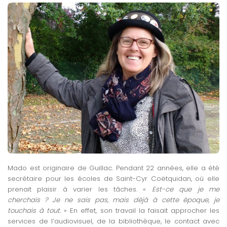
Mado est originaire de Guillac. Pendant 22 années, elle a été
secrétaire pour les écoles de Saint-Cyr Coëtquidan, où elle
prenait plaisir à varier les tâches. «
Est-ce que je me
cherchais ? Je ne sais pas, mais déjà à cette époque, je
touchais à tout.
» En effet, son travail la faisait approcher les
services de l’audiovisuel, de la bibliothèque, le contact avec