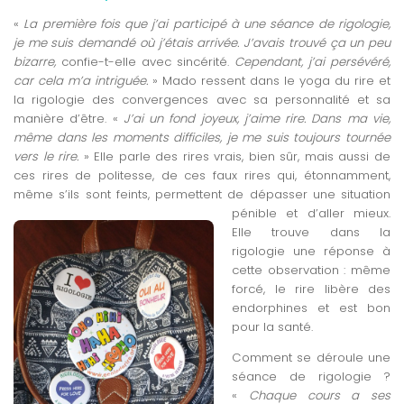
«
L
a première fois que j’ai participé à une séance de rigologie,
je me suis demandé où j’étais arrivée. J’avais trouvé ça un peu
bizarre,
confie-t-elle avec sincérité.
Cependant, j’ai persévéré,
car cela m’a intriguée.
» Mado ressent dans le yoga du rire et
la rigologie des convergences avec sa personnalité et sa
manière d’être. «
J’ai un fond joyeux, j’aime rire. Dans ma vie,
même dans les
moments difficiles, je me suis toujours tournée
vers le rire.
» Elle parle des rires vrais, bien sûr, mais aussi de
ces rires de politesse, de ces faux rires qui, étonnamment,
même s’ils sont feints, permettent
de dépasser une situation
pénible et d’aller mieux.
Elle trouve dans la
rigologie une réponse à
cette observation : même
forcé, le rire libère des
endorphines et est bon
pour la santé.
Comment se déroule une
séance de rigologie ?
«
Chaque cours a ses