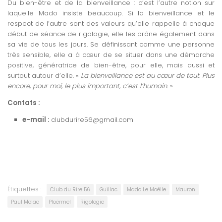
Du bien-être et de la bienveillance : c’est l’autre notion sur
laquelle Mado insiste beaucoup. Si la bienveillance et le
respect de l’autre sont des valeurs qu’elle rappelle à chaque
début de séance de rigologie, elle les prône également dans
sa vie de tous les jours. Se définissant comme une personne
très sensible, elle a à cœur de se situer dans une démarche
positive, génératrice de bien-être, pour elle, mais aussi et
surtout autour d’elle. «
La bienveillance est au cœur de tout. Plus
encore, pour moi, le plus important, c’est l’humain.
»
Contats :
e-mail :
clubdurire56@gmail.com
Étiquettes :
Club du Rire 56
Guillac
Mado Le Moëlle
Mauron
Paul Molac
Ploërmel
Rigologie