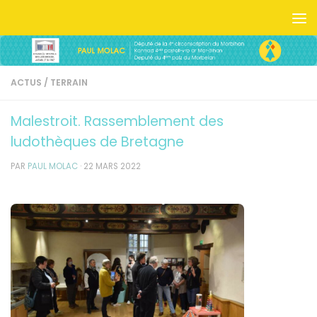
Skip to content
ACTUS
/
TERRAIN
Malestroit. Rassemblement des
ludothèques de Bretagne
PAR
PAUL MOLAC
·
22 MARS 2022