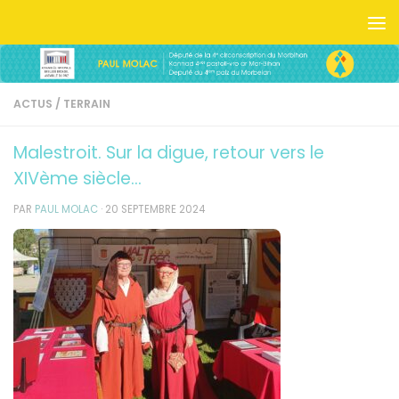
Skip to content
ACTUS
/
TERRAIN
Malestroit. Sur la digue, retour vers le
XIVème siècle…
PAR
PAUL MOLAC
·
20 SEPTEMBRE 2024