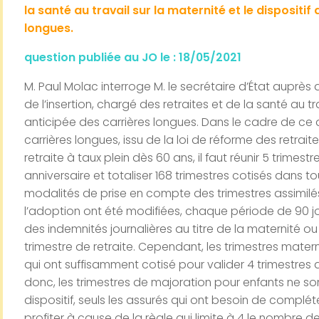
la santé au travail sur la maternité et le dispositif
longues.
question publiée au JO le : 18/05/2021
M. Paul Molac interroge M. le secrétaire d’État auprès de
de l’insertion, chargé des retraites et de la santé au tra
anticipée des carrières longues. Dans le cadre de ce d
carrières longues, issu de la loi de réforme des retraite
retraite à taux plein dès 60 ans, il faut réunir 5 trimest
anniversaire et totaliser 168 trimestres cotisés dans to
modalités de prise en compte des trimestres assimilés
l’adoption ont été modifiées, chaque période de 90 jo
des indemnités journalières au titre de la maternité ou
trimestre de retraite. Cependant, les trimestres mate
qui ont suffisamment cotisé pour valider 4 trimestre
donc, les trimestres de majoration pour enfants ne s
dispositif, seuls les assurés qui ont besoin de complét
profiter à cause de la règle qui limite à 4 le nombre 