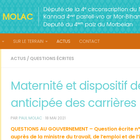
SUR LE TERRAIN
ACTUS
CONTACT
ACTUS
/
QUESTIONS ÉCRITES
Maternité et dispositif d
anticipée des carrières
PAR
PAUL MOLAC
·
18 MAI 2021
QUESTIONS AU GOUVERNEMENT – Question écrite n° 3
auprès de la ministre du travail, de l’emploi et de l