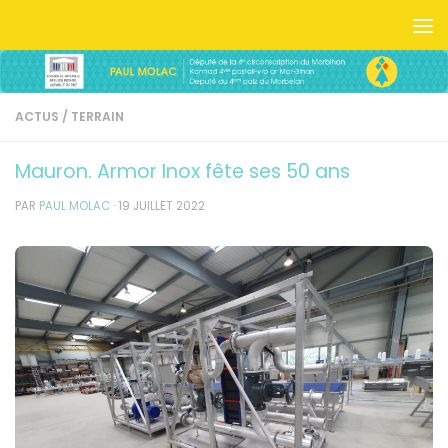
Skip to content
ACTUS
/
TERRAIN
Mauron. Armor Inox fête ses 50 ans
PAR
PAUL MOLAC
·
19 JUILLET 2022