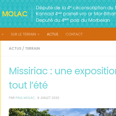
SUR LE TERRAIN
ACTUS
CONTACT
ACTUS
/
TERRAIN
Missiriac : une expositi
tout l’été
PAR
PAUL MOLAC
·
9 JUILLET 2020