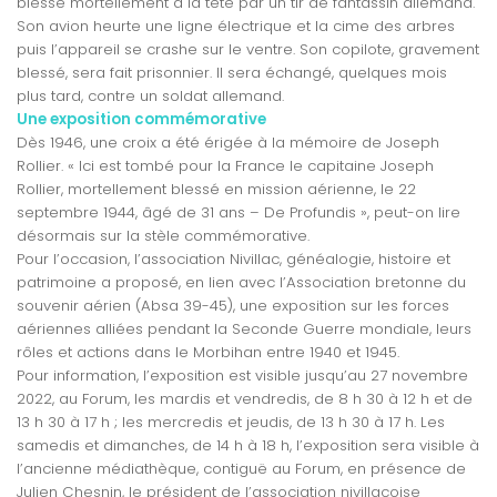
blessé mortellement à la tête par un tir de fantassin allemand.
Son avion heurte une ligne électrique et la cime des arbres
puis l’appareil se crashe sur le ventre. Son copilote, gravement
blessé, sera fait prisonnier. Il sera échangé, quelques mois
plus tard, contre un soldat allemand.
Une exposition commémorative
Dès 1946, une croix a été érigée à la mémoire de Joseph
Rollier. « Ici est tombé pour la France le capitaine Joseph
Rollier, mortellement blessé en mission aérienne, le 22
septembre 1944, âgé de 31 ans – De Profundis », peut-on lire
désormais sur la stèle commémorative.
Pour l’occasion, l’association Nivillac, généalogie, histoire et
patrimoine a proposé, en lien avec l’Association bretonne du
souvenir aérien (Absa 39-45), une exposition sur les forces
aériennes alliées pendant la Seconde Guerre mondiale, leurs
rôles et actions dans le Morbihan entre 1940 et 1945.
Pour information, l’exposition est visible jusqu’au 27 novembre
2022, au Forum, les mardis et vendredis, de 8 h 30 à 12 h et de
13 h 30 à 17 h ; les mercredis et jeudis, de 13 h 30 à 17 h. Les
samedis et dimanches, de 14 h à 18 h, l’exposition sera visible à
l’ancienne médiathèque, contiguë au Forum, en présence de
Julien Chesnin, le président de l’association nivillacoise