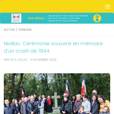
Skip to content
ACTUS
/
TERRAIN
Nivillac. Cérémonie souvenir en mémoire
d’un crash de 1944
PAR
PAUL MOLAC
·
11 NOVEMBRE 2022