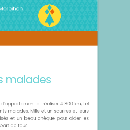
ts malades
 d’appartement et réaliser 4 800 km, tel
ants malades, Mille et un sourires et leurs
alisés et un beau chèque pour aider les
 part de tous.