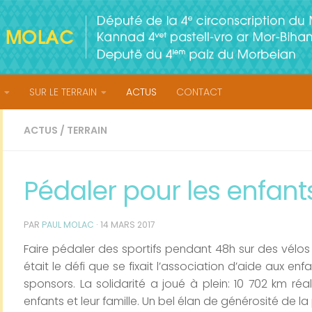
SUR LE TERRAIN
ACTUS
CONTACT
ACTUS
/
TERRAIN
Pédaler pour les enfan
PAR
PAUL MOLAC
·
14 MARS 2017
Faire pédaler des sportifs pendant 48h sur des vélos
était le défi que se fixait l’association d’aide aux enf
sponsors. La solidarité a joué à plein: 10 702 km ré
enfants et leur famille. Un bel élan de générosité de la