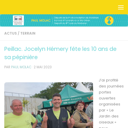
Skip to content
ACTUS
/
TERRAIN
Peillac. Jocelyn Hémery fête les 10 ans de
sa pépinière
PAR
PAUL MOLAC
·
2 MAI 2023
J’ai profité
des journées
portes
ouvertes
organisées
par « Le
Jardin des
oiseaux »