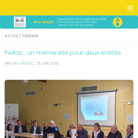
Skip to content
ACTUS
/
TERRAIN
Peillac : un même site pour deux entités
PAR
PAUL MOLAC
·
25 JUIN 2019