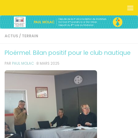
Skip to content
ACTUS
/
TERRAIN
Ploërmel. Bilan positif pour le club nautique
PAR
PAUL MOLAC
·
8 MARS 2025