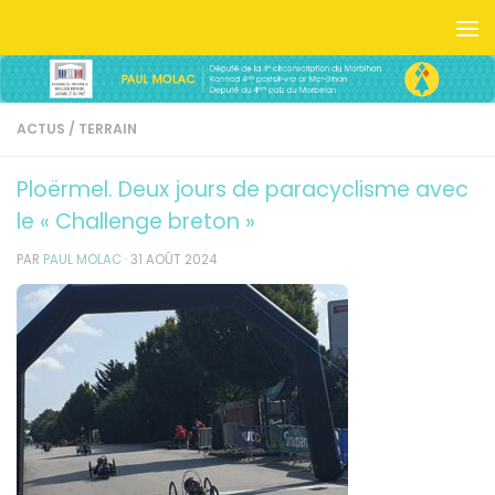
Skip to content
ACTUS
/
TERRAIN
Ploërmel. Deux jours de paracyclisme avec
le « Challenge breton »
PAR
PAUL MOLAC
·
31 AOÛT 2024