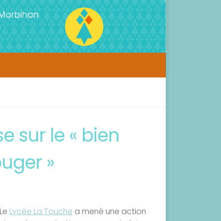
e sur le « bien
ouger »
Le
Lycée La Touche
a mené une action