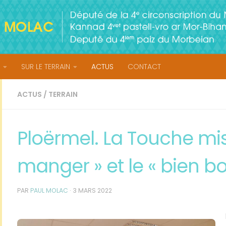
SUR LE TERRAIN
ACTUS
CONTACT
ACTUS
/
TERRAIN
Ploërmel. La Touche mis
manger » et le « bien b
PAR
PAUL MOLAC
·
3 MARS 2022