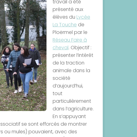
travail a été
présenté aux
élèves du
Lycée
La Touche
de
Ploërmel par le
Réseau Faire à
cheval
. Objectif :
présenter l’intérêt
de la traction
animale dans la
société
d’aujourd’hui,
tout
particulièrement
dans l’agriculture.
En s’appuyant
ssociatif se sont efforcés de montrer
ys ou mules) pouvaient, avec des