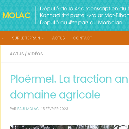
SUR LE TERRAIN
ACTUS
CONTACT
ACTUS
/
VIDÉOS
Ploërmel. La traction a
domaine agricole
PAR
PAUL MOLAC
·
15 FÉVRIER 2023