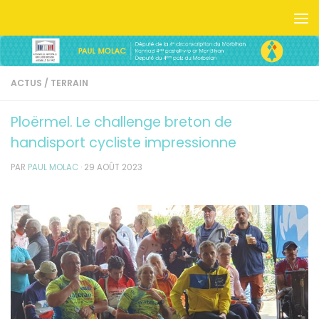
Skip to content
ACTUS
/
TERRAIN
Ploërmel. Le challenge breton de
handisport cycliste impressionne
PAR
PAUL MOLAC
·
29 AOÛT 2023