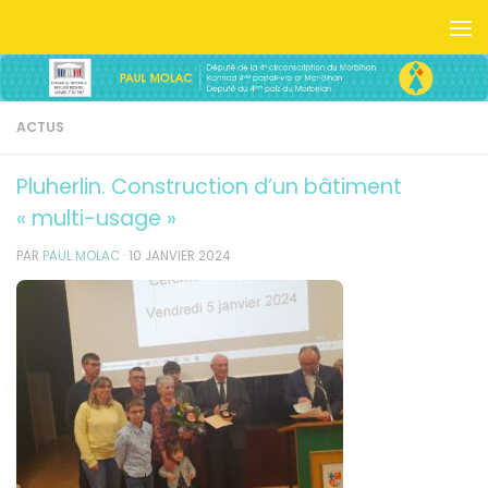
Skip to content
ACTUS
Pluherlin. Construction d’un bâtiment
« multi-usage »
PAR
PAUL MOLAC
·
10 JANVIER 2024