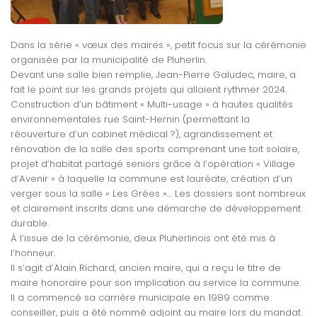
Dans la série « vœux des maires », petit focus sur la cérémonie
organisée par la municipalité de Pluherlin.
Devant une salle bien remplie, Jean-Pierre Galudec, maire, a
fait le point sur les grands projets qui allaient rythmer 2024.
Construction d’un bâtiment « Multi-usage » à hautes qualités
environnementales rue Saint-Hernin (permettant la
réouverture d’un cabinet médical ?), agrandissement et
rénovation de la salle des sports comprenant une toit solaire,
projet d’habitat partagé seniors grâce à l’opération « Village
d’Avenir » à laquelle la commune est lauréate, création d’un
verger sous la salle « Les Grées »… Les dossiers sont nombreux
et clairement inscrits dans une démarche de développement
durable.
À l’issue de la cérémonie, deux Pluherlinois ont été mis à
l’honneur.
Il s’agit d’Alain Richard, ancien maire, qui a reçu le titre de
maire honoraire pour son implication au service la commune.
Il a commencé sa carrière municipale en 1989 comme
conseiller, puis a été nommé adjoint au maire lors du mandat