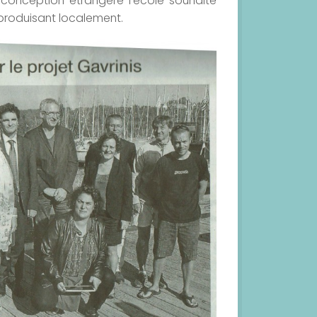
conception étrangère l’école souhaite
 produisant localement.