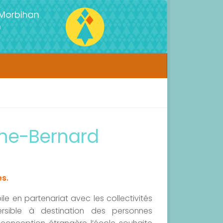
che-Bernard
s.
le en partenariat avec les collectivités
rsible à destination des personnes