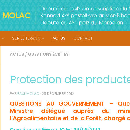
SUR LE TERRAIN
ACTUS
CONTACT
ACTUS
/
QUESTIONS ÉCRITES
Protection des producte
PAR
PAUL MOLAC
·
25 DÉCEMBRE 2012
QUESTIONS AU GOUVERNEMENT –
Que
Ministre délégué auprès du minis
l’Agroalimentaire et de la Forêt, chargé 
Question publiée au JO le : 04/09/2012