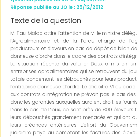
Réponse publiée au JO le : 25/12/2012
Texte de la question
M. Paul Molac attire l’attention de M. le ministre délég
l’Agroalimentaire et de la Forêt, chargé de l’ag
producteurs et éleveurs en cas de dépôt de bilan de 
donneuse d’ordre dans le cadre des contrats d’intégr
La situation récente du volailler Doux a mis en lum
entreprises agroalimentaires qui se retrouvent du jour
totale concernant les débouchés pour leurs product
l’entreprise donneuse d’ordre. Le chapitre VI du cod
aux contrats d’intégration ne prévoit pas le cas de
donc les garanties auxquelles auraient droit les fourni
Dans le cas de Doux, ce sont près de 800 éleveurs fo
leurs débouchés grandement menacés et qui ont aujo
leurs créances antérieures. L’effort du Gouverne
judiciaire paye au comptant les factures des éleveu