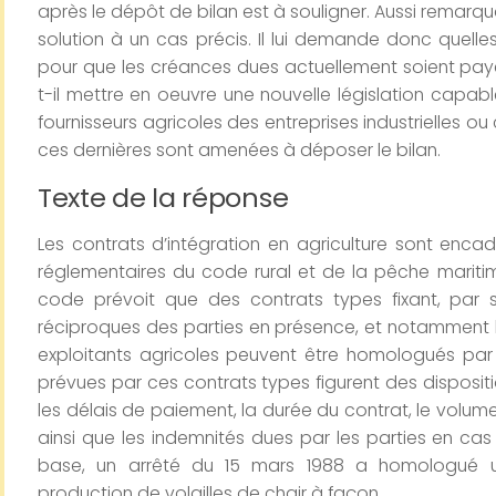
après le dépôt de bilan est à souligner. Aussi remarqua
solution à un cas précis. Il lui demande donc quell
pour que les créances dues actuellement soient pay
t-il mettre en oeuvre une nouvelle législation capa
fournisseurs agricoles des entreprises industrielles 
ces dernières sont amenées à déposer le bilan.
Texte de la réponse
Les contrats d’intégration en agriculture sont encad
réglementaires du code rural et de la pêche maritime. 
code prévoit que des contrats types fixant, par s
réciproques des parties en présence, et notamment 
exploitants agricoles peuvent être homologués par l
prévues par ces contrats types figurent des dispositio
les délais de paiement, la durée du contrat, le volum
ainsi que les indemnités dues par les parties en ca
base, un arrêté du 15 mars 1988 a homologué un
production de volailles de chair à façon.