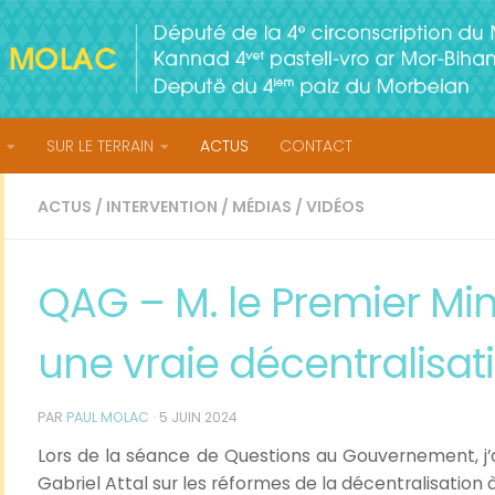
SUR LE TERRAIN
ACTUS
CONTACT
ACTUS
/
INTERVENTION
/
MÉDIAS
/
VIDÉOS
QAG – M. le Premier Mini
une vraie décentralisat
PAR
PAUL MOLAC
·
5 JUIN 2024
Lors de la séance de Questions au Gouvernement, j’ai
Gabriel Attal sur les réformes de la décentralisation à