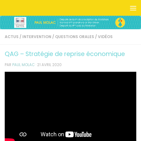
Skip to content
ACTUS
/
INTERVENTION
/
QUESTIONS ORALES
/
VIDÉOS
QAG – Stratégie de reprise économique
PAR
PAUL MOLAC
·
21 AVRIL 2020