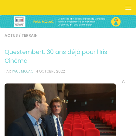
Skip to content
ACTUS
/
TERRAIN
Questembert. 30 ans déjà pour l’Iris
Cinéma
PAR
PAUL MOLAC
·
4 OCTOBRE 2022
A