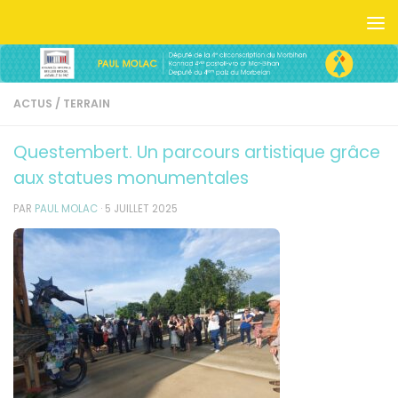
Skip to content
ACTUS
/
TERRAIN
Questembert. Un parcours artistique grâce
aux statues monumentales
PAR
PAUL MOLAC
·
5 JUILLET 2025