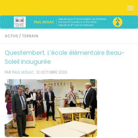
Skip to content
ACTUS
/
TERRAIN
Questembert. L’école élémentaire Beau-
Soleil inaugurée
PAR
PAUL MOLAC
·
12 OCTOBRE 2023