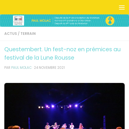
Skip to content
ACTUS
/
TERRAIN
Questembert. Un fest-noz en prémices au
festival de la Lune Rousse
PAR
PAUL MOLAC
·
24 NOVEMBRE 2021