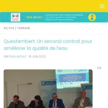
Skip to content
ACTUS
/
TERRAIN
Questembert. Un second contrat pour
améliorer la qualité de l’eau
PAR
PAUL MOLAC
·
19 JUIN 2023
La