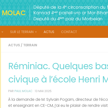
SUR LE TERRAIN
ACTUS
CONTACT
ACTUS
/
TERRAIN
Réminiac. Quelques ba
civique à l’école Henri 
PAR
PAUL MOLAC
·
13 MAI 2025
À la demande de M. Sylvain Pogam, directeur de l’éco
et enseignant en CE-CM, j’ai eu le plaisir de rendre vis