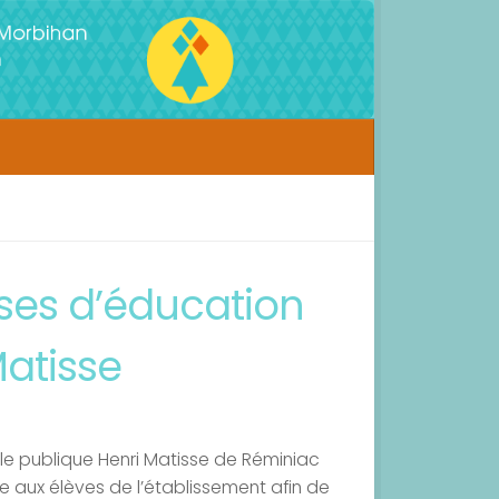
ses d’éducation
Matisse
le publique Henri Matisse de Réminiac
ite aux élèves de l’établissement afin de