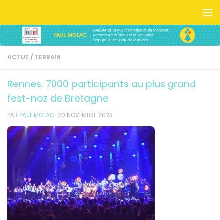
Skip to content
ACTUS
/
TERRAIN
Rennes. 7000 participants au plus grand
fest-noz de Bretagne
PAR
PAUL MOLAC
·
20 NOVEMBRE 2023