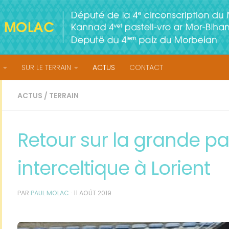
SUR LE TERRAIN
ACTUS
CONTACT
ACTUS
/
TERRAIN
Retour sur la grande pa
interceltique à Lorient
PAR
PAUL MOLAC
·
11 AOÛT 2019