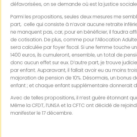
défavorisées, on se demande où est la justice sociale
Parmi les propositions, seules deux mesures me sembl
part, celle qui consiste à n’avoir aucune retraite infér
ne manquent pas, car, pour en bénéficier, il faudra aff
de cotisation. De plus, comme pour l’Allocation Adul
sera calculée par foyer fiscal. Si une femme touche u
1400 euros, ils cumuleront, ensemble, un total de pens
donc aucun effet sur eux. D’autre part, je trouve judi
par enfant. Auparavant, il fallait avoir eu au moins tro
majoration de pension de 10%. Désormais, un bonus d
enfant ; et chaque enfant supplémentaire donnerait 
Avec de telles propositions, il n’est guère étonnant qu
Même la CFDT, l’UNSA et la CFTC ont décidé de rejoi
manifester le 17 décembre.