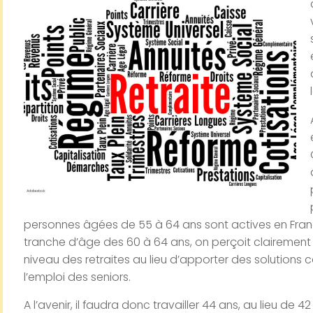
personnes âgées de 55 à 64 ans sont actives en Fran
tranche d’âge des 60 à 64 ans, on perçoit clairement
niveau des retraites au lieu d’apporter des solutions
l’emploi des seniors.
A l’avenir, il faudra donc travailler 44 ans, au lieu de 4