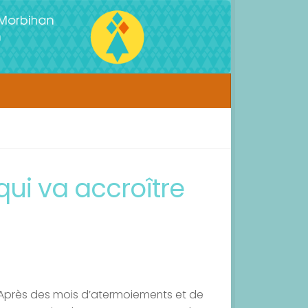
qui va accroître
Après des mois d’atermoiements et de