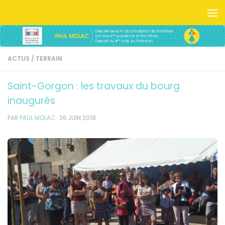
Skip to content
ACTUS
/
TERRAIN
Saint-Gorgon : les travaux du bourg
inaugurés
PAR
PAUL MOLAC
·
26 JUIN 2018