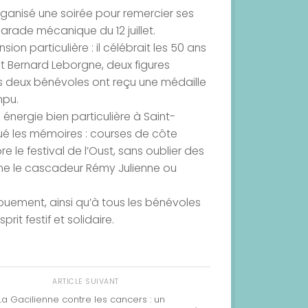
ganisé une soirée pour remercier ses
arade mécanique du 12 juillet.
on particulière : il célébrait les 50 ans
t Bernard Leborgne, deux figures
s deux bénévoles ont reçu une médaille
mpu.
e énergie bien particulière à Saint-
é les mémoires : courses de côte
e le festival de l’Oust, sans oublier des
me le cascadeur Rémy Julienne ou
ouement, ainsi qu’à tous les bénévoles
it festif et solidaire.
ARTICLE SUIVANT
La Gacilienne contre les cancers : un