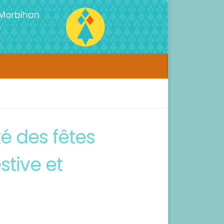
té des fêtes
stive et