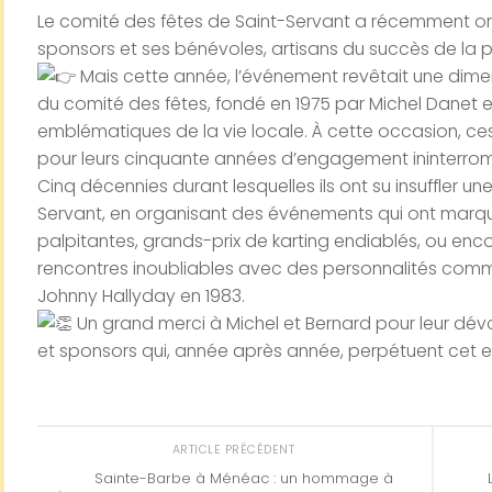
Le comité des fêtes de Saint-Servant a récemment or
sponsors et ses bénévoles, artisans du succès de la p
Mais cette année, l’événement revêtait une dimensi
du comité des fêtes, fondé en 1975 par Michel Danet e
emblématiques de la vie locale. À cette occasion, ce
pour leurs cinquante années d’engagement ininterro
Cinq décennies durant lesquelles ils ont su insuffler un
Servant, en organisant des événements qui ont marqu
palpitantes, grands-prix de karting endiablés, ou encor
rencontres inoubliables avec des personnalités com
Johnny Hallyday en 1983.
Un grand merci à Michel et Bernard pour leur dév
et sponsors qui, année après année, perpétuent cet espr
ARTICLE PRÉCÉDENT
Sainte-Barbe à Ménéac : un hommage à