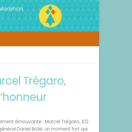
cel Trégaro,
d’honneur
ièrement émouvante : Marcel Trégaro, 102
 général Daniel Brûlé. un moment fort qui