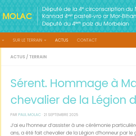
SUR LE TERRAIN
ACTUS
CONTACT
ACTUS
/
TERRAIN
Sérent. Hommage à Mar
chevalier de la Légion 
PAR
PAUL MOLAC
·
21 SEPTEMBRE 2025
J’ai eu l’honneur d’assister à une cérémonie particul
ans, a été fait chevalier de la Légion d’honneur par le