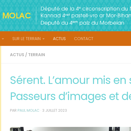
SUR LE TERRAIN
ACTUS
CONTACT
ACTUS
/
TERRAIN
Sérent. L’amour mis en 
Passeurs d’images et d
PAR
PAUL MOLAC
·
3 JUILLET 2023