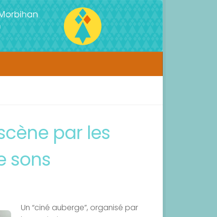
scène par les
e sons
Un “ciné auberge”, organisé par