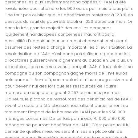
personnes les plus sévèrement handicapées. Si l’AAH a été
revalorisée, pour atteindre les 900 euros par mois à taux plein,
il ne faut pas oublier que les bénéficiaires resteront à 12,3 % en
dessous du seuil de pauvreté établi à 1 026 euros par mois. Or
dans la très grande majorité des cas, les personnes
lourdement handicapées concernées n’auront pas la
possibilité d’obtenir un jour un emploi et devront continuer à
assumer des restes à charge important liés à leur situation. La
revalorisation de l’AAH n’est donc pas suffisante pour que les
allocataires puissent vivre dignement au quotidien. De plus, un
allocataire, sans autres revenus, perçoit l’AAH à taux plein si sa
compagne ou son compagnon gagne moins de 1 194 euros
nets par mois. Au-delà, son montant diminue progressivement
pour devenir nul dès lors que les ressources de l’autre
membre du couple atteignent 2 257 euros nets par mois.
D’ailleurs, le plafond de ressources des bénéficiaires de l’AAH
vivant en couple a été abaissé, neutralisant partiellement ou
totalement l’impact de la hausse de l’AAH pour les 250 000
ménages concernés. De ce fait, parmi eux, 75 000 à 80 000
ménages ne pourront bénéficier de l’AHH. C’est pourquoi il lui
demande quelles mesures seront mises en place afin de
contrer la perte financière engendrée par la suppression du