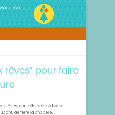
 rêves” pour faire
ture
 aux rêves, nouvelle boîte à livres
upont, derrière la chapelle.