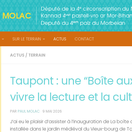
SUR LE TERRAIN
ACTUS
CONTACT
ACTUS
/
TERRAIN
Taupont : une “Boîte aux
vivre la lecture et la cul
PAR
PAUL MOLAC
·
9 MAI 2026
J’ai eu le plaisir d’assister à l’inauguration de La boîte
installée dans le jardin médiéval du Vieux-bourg de Ta