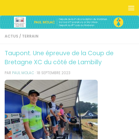
Skip to content
ACTUS
/
TERRAIN
Taupont. Une épreuve de la Coup de
Bretagne XC du côté de Lambilly
PAR
PAUL MOLAC
·
18 SEPTEMBRE 2023