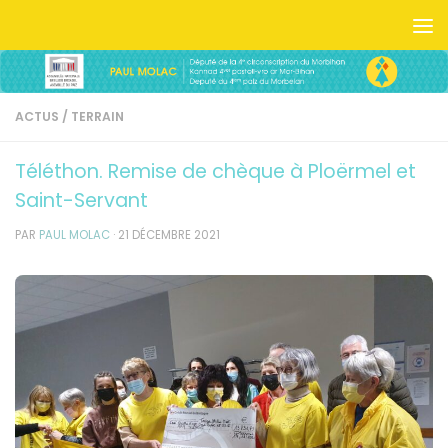
Skip to content
ACTUS
/
TERRAIN
Téléthon. Remise de chèque à Ploërmel et
Saint-Servant
PAR
PAUL MOLAC
·
21 DÉCEMBRE 2021