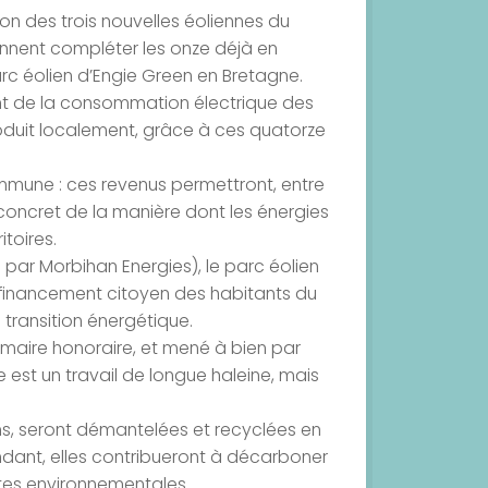
ion des trois nouvelles éoliennes du
ennent compléter les onze déjà en
arc éolien d’Engie Green en Bretagne.
ent de la consommation électrique des
duit localement, grâce à ces quatorze
mmune : ces revenus permettront, entre
e concret de la manière dont les énergies
toires.
 par Morbihan Energies), le parc éolien
financement citoyen des habitants du
 transition énergétique.
on, maire honoraire, et mené à bien par
 est un travail de longue haleine, mais
ns, seront démantelées et recyclées en
endant, elles contribueront à décarboner
ntes environnementales.