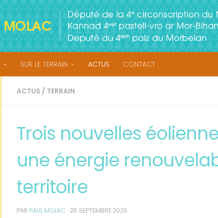
SUR LE TERRAIN
ACTUS
CONTACT
ACTUS
/
TERRAIN
Trois nouvelles éolienn
une énergie renouvelab
territoire
PAR
PAUL MOLAC
·
25 SEPTEMBRE 2025