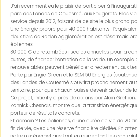
J’ai récemment eu le plaisir de participer à l’inaugurat
parc des Landes de Couesmé, aux Fougerêts. Elles vi
service depuis 2012, faisant de ce site le plus grand p
Une énergie propre pour 40 000 habitants : l’équival
deux tiers de Redon Agglomération est désormais pro
éoliennes.
30 000 € de retombées fiscales annuelles pour la co
autres, de financer l’entretien de la voirie. Un exempl
renouvelables peuvent bénéficier directement aux terri
Porté par Engie Green et la SEM 56 Energies (soutenue
des Landes de Couesmé s’ouvrira prochainement au 
territoire, pour que chacun puisse devenir acteur de la
Ce projet, initié il y a près de dix ans par Alain Greffi
Yannick Chesnais, montre que la transition énergétique
porteur de résultats concrets.
Et demain ? Les éoliennes, d’une durée de vie de 20 a
fin de vie, avec une réserve financière dédiée. En att
notre mix énergétique tout en respectant les contrai