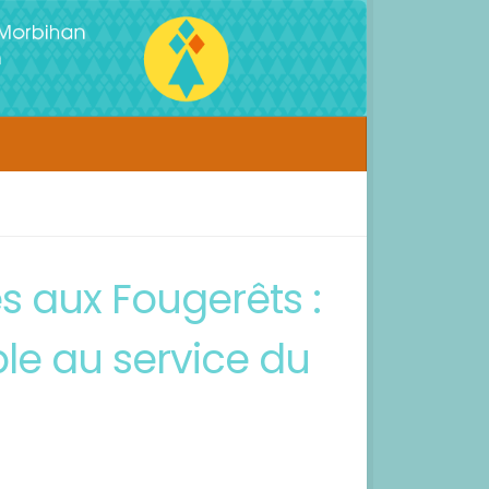
es aux Fougerêts :
le au service du