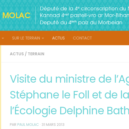
SUR LE TERRAIN
ACTUS
CONTACT
ACTUS
/
TERRAIN
Visite du ministre de l’A
Stéphane le Foll et de l
l’Écologie Delphine Bat
PAR
PAUL MOLAC
·
31 MARS 2013