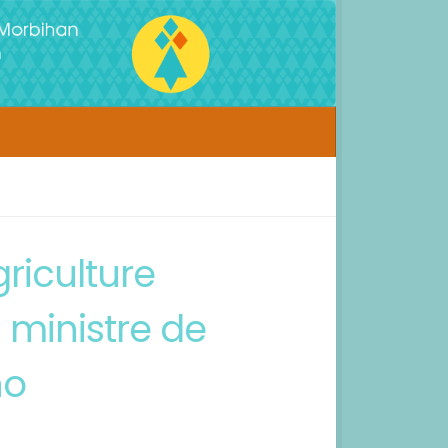
griculture
a ministre de
ho