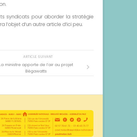
on.
ents syndicats pour aborder la stratégie
l’objet d’un autre article d’ici peu.
ARTICLE SUIVANT
La ministre apporte de l’air au projet
Bégawatts