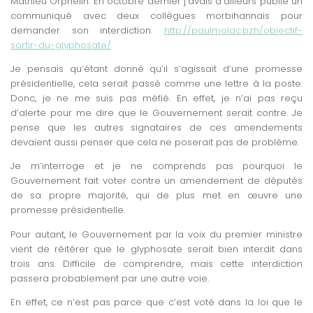
Mathieu Orphelin. En octobre dernier j’avais d’ailleurs publié un
communiqué avec deux collègues morbihannais pour
demander son interdiction:
http://paulmolac.bzh/objectif-
sortir-du-glyphosate/
Je pensais qu’étant donné qu’il s’agissait d’une promesse
présidentielle, cela serait passé comme une lettre à la poste.
Donc, je ne me suis pas méfié. En effet, je n’ai pas reçu
d’alerte pour me dire que le Gouvernement serait contre. Je
pense que les autres signataires de ces amendements
devaient aussi penser que cela ne poserait pas de problème.
Je m’interroge et je ne comprends pas pourquoi le
Gouvernement fait voter contre un amendement de députés
de sa propre majorité, qui de plus met en œuvre une
promesse présidentielle.
Pour autant, le Gouvernement par la voix du premier ministre
vient de réitérer que le glyphosate serait bien interdit dans
trois ans. Difficile de comprendre, mais cette interdiction
passera probablement par une autre voie.
En effet, ce n’est pas parce que c’est voté dans la loi que le