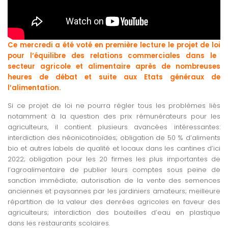
Ce mercredi a été voté en première lecture le projet de loi
pour l’équilibre des relations commerciales dans le
secteur agricole et alimentaire après de nombreuses
heures de débat et suite aux Etats généraux de
l’alimentation.
Si ce projet de loi ne pourra régler tous les problèmes liés
notamment à la question des prix rémunérateurs pour les
agriculteurs, il contient plusieurs avancées intéressantes:
interdiction des néonicotinoïdes; obligation de 50 % d’aliments
bio et autres labels de qualité et locaux dans les cantines d’ici
2022; obligation pour les 20 firmes les plus importantes de
l’agroalimentaire de publier leurs comptes sous peine de
sanction immédiate; autorisation de la vente des semences
anciennes et paysannes par les jardiniers amateurs; meilleure
répartition de la valeur des denrées agricoles en faveur des
agriculteurs; interdiction des bouteilles d’eau en plastique
dans les restaurants scolaires.