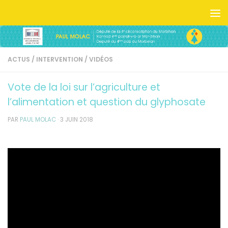
Skip to content
ACTUS
/
INTERVENTION
/
VIDÉOS
Vote de la loi sur l’agriculture et
l’alimentation et question du glyphosate
PAR
PAUL MOLAC
·
3 JUIN 2018