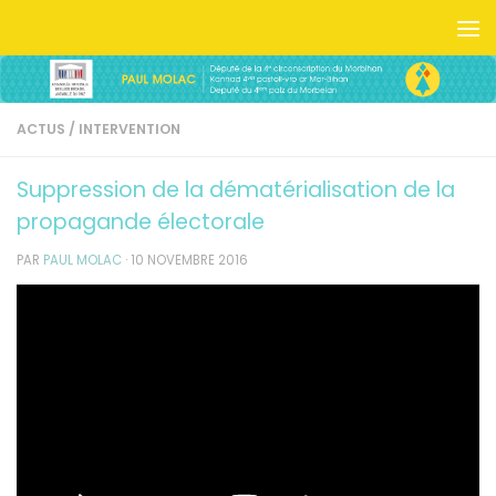
Skip to content
ACTUS
/
INTERVENTION
Suppression de la dématérialisation de la
propagande électorale
PAR
PAUL MOLAC
·
10 NOVEMBRE 2016