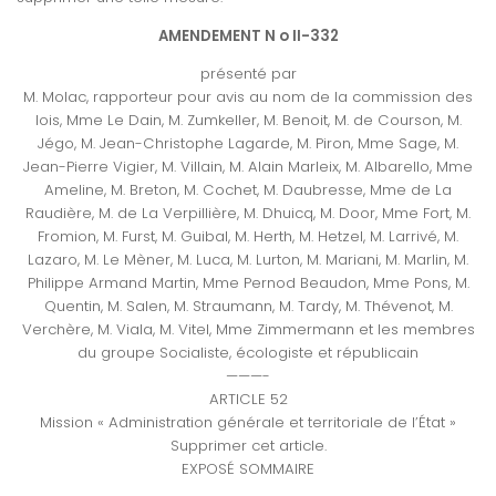
AMENDEMENT N o II-332
présenté par
M. Molac, rapporteur pour avis au nom de la commission des
lois, Mme Le Dain, M. Zumkeller, M. Benoit, M. de Courson, M.
Jégo, M. Jean-Christophe Lagarde, M. Piron, Mme Sage, M.
Jean-Pierre Vigier, M. Villain, M. Alain Marleix, M. Albarello, Mme
Ameline, M. Breton, M. Cochet, M. Daubresse, Mme de La
Raudière, M. de La Verpillière, M. Dhuicq, M. Door, Mme Fort, M.
Fromion, M. Furst, M. Guibal, M. Herth, M. Hetzel, M. Larrivé, M.
Lazaro, M. Le Mèner, M. Luca, M. Lurton, M. Mariani, M. Marlin, M.
Philippe Armand Martin, Mme Pernod Beaudon, Mme Pons, M.
Quentin, M. Salen, M. Straumann, M. Tardy, M. Thévenot, M.
Verchère, M. Viala, M. Vitel, Mme Zimmermann et les membres
du groupe Socialiste, écologiste et républicain
———-
ARTICLE 52
Mission « Administration générale et territoriale de l’État »
Supprimer cet article.
EXPOSÉ SOMMAIRE