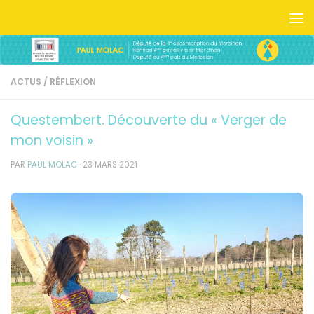
Skip to content
ACTUS
/
RÉFLEXION
Questembert. Découverte du « Verger de
mon voisin »
PAR
PAUL MOLAC
·
23 MARS 2021