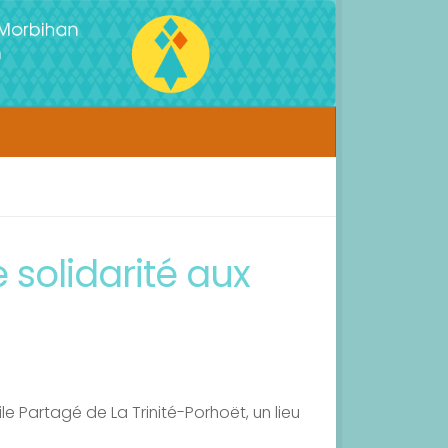
 solidarité aux
cile Partagé de La Trinité-Porhoët, un lieu