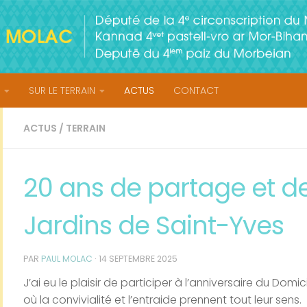
SUR LE TERRAIN
ACTUS
CONTACT
ACTUS
/
TERRAIN
20 ans de partage et de
Jardins de Saint-Yves
PAR
PAUL MOLAC
·
14 SEPTEMBRE 2025
J’ai eu le plaisir de participer à l’anniversaire du Domi
où la convivialité et l’entraide prennent tout leur sens.