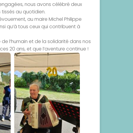
s engagées, nous avons célébré deux
 tissés au quotidien.
évouement, au maire Michel Philippe
si qu’à tous ceux qui contribuent à
e l’humain et de la solidarité dans nos
r ces 20 ans, et que l’aventure continue !