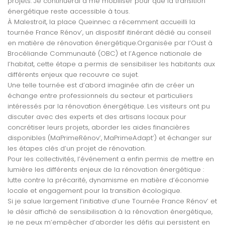
projets. Je continuerai à me mobiliser pour que la transition
énergétique reste accessible à tous.
À Malestroit, la place Queinnec a récemment accueilli la
tournée France Rénov’, un dispositif itinérant dédié au conseil
en matière de rénovation énergétique.Organisée par l’Oust à
Brocéliande Communauté (OBC) et l’Agence nationale de
l’habitat, cette étape a permis de sensibiliser les habitants aux
différents enjeux que recouvre ce sujet.
Une telle tournée est d’abord imaginée afin de créer un
échange entre professionnels du secteur et particuliers
intéressés par la rénovation énergétique. Les visiteurs ont pu
discuter avec des experts et des artisans locaux pour
concrétiser leurs projets, aborder les aides financières
disponibles (MaPrimeRénov’, MaPrimeAdapt’) et échanger sur
les étapes clés d’un projet de rénovation.
Pour les collectivités, l’événement a enfin permis de mettre en
lumière les différents enjeux de la rénovation énergétique :
lutte contre la précarité, dynamisme en matière d’économie
locale et engagement pour la transition écologique.
Si je salue largement l’initiative d’une Tournée France Rénov’ et
le désir affiché de sensibilisation à la rénovation énergétique,
je ne peux m’empêcher d’aborder les défis qui persistent en