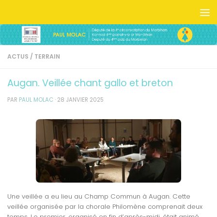
Skip to content
ACTUS
/
TERRAIN
Augan. Veillée chant gallo et breton
PAR
PAUL MOLAC
·
28 JANVIER 2025
Une veillée a eu lieu au Champ Commun à Augan. Cette
veillée organisée par la chorale Philomène comprenait deux
temps. Le premier, organisé en fin d’après-midi, était animé