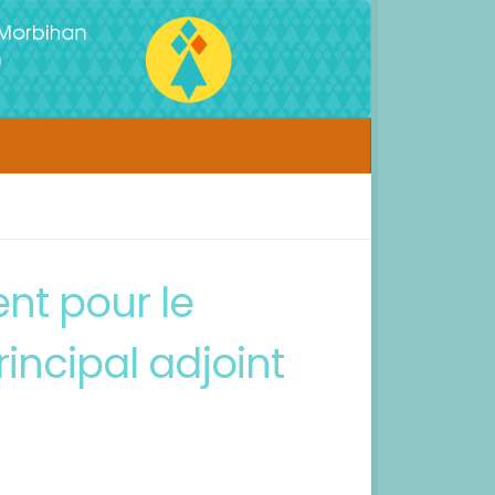
nt pour le
incipal adjoint