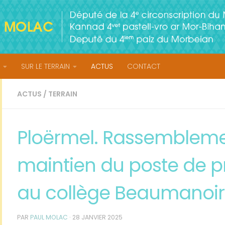
SUR LE TERRAIN
ACTUS
CONTACT
ACTUS
/
TERRAIN
Ploërmel. Rassembleme
maintien du poste de pr
au collège Beaumanoir
PAR
PAUL MOLAC
·
28 JANVIER 2025